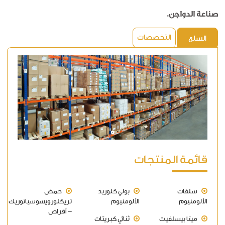
صناعة الدواجن.
التخصصات
السلع
قائمة المنتجات
سلفات
بولي كلوريد
حمض
الألومنيوم
الألومنيوم
تريكلورويسوسيانوريك
– أقراص
ميتا بيسلفيت
ثنائي كبريتات