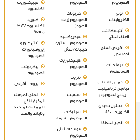
الصوديوم
الصوديوم
هيبوكلوريت
الكالسيوم
بولي
كربونات
الكتروليتات
الصوديوم (رماد
كلوريد
الصودا)
الكالسيوم 77%
أنتيسكالانت –
و94%
العلف المائي
هيدروكسيد
الصوديوم – رقائق /
ثنائي كلورو
أقراص الملح –
حبيبات / سائل
إيزوسيانورات
أكواسول
الصوديوم
هيبوكلوريت
برمنجنات
الصوديوم
بيكربونات
البوتاسيوم
الصوديوم
نتريت
حمض الإيثيلين
الصوديوم
بروم – أقراص
ديامين ترياسيتيك
– رباعي الصوديوم
سلفيت
الملح المجفف
الصوديوم
المفرغ النقي
محلول حديدي
(المملكة المتحدة
الكلوريد – 40%
سيليكات
وتايلند والهند)
الصوديوم – قلوية
الجير المطفأ
فوسفات ثلاثي
الصوديوم